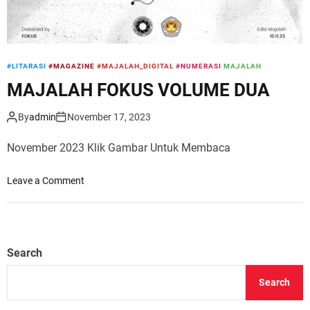
#LITARASI
#MAGAZINE
#MAJALAH_DIGITAL
#NUMERASI
MAJALAH
MAJALAH FOKUS VOLUME DUA
By
admin
November 17, 2023
November 2023 Klik Gambar Untuk Membaca
o
Leave a Comment
n
M
A
J
Search
A
L
Search
A
H