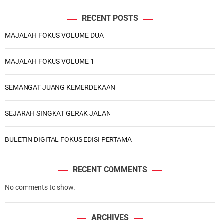
F
O
RECENT POSTS
K
MAJALAH FOKUS VOLUME DUA
U
S
V
MAJALAH FOKUS VOLUME 1
O
L
SEMANGAT JUANG KEMERDEKAAN
U
M
E
SEJARAH SINGKAT GERAK JALAN
D
U
BULETIN DIGITAL FOKUS EDISI PERTAMA
A
RECENT COMMENTS
No comments to show.
ARCHIVES