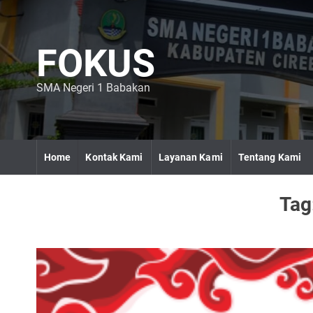
S
k
i
FOKUS
p
t
o
SMA Negeri 1 Babakan
c
o
n
t
Home
Kontak Kami
Layanan Kami
Tentang Kami
e
n
t
Tag