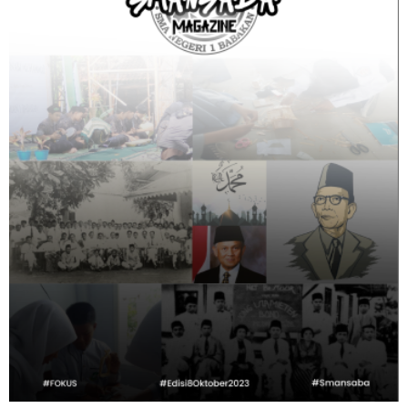
O
K
U
S
V
O
L
U
M
E
D
U
A