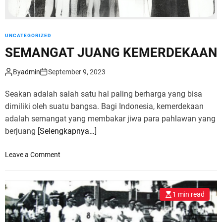
U
S
V
O
UNCATEGORIZED
L
SEMANGAT JUANG KEMERDEKAAN
U
M
By
admin
September 9, 2023
E
1
Seakan adalah salah satu hal paling berharga yang bisa
dimiliki oleh suatu bangsa. Bagi Indonesia, kemerdekaan
adalah semangat yang membakar jiwa para pahlawan yang
berjuang
[Selengkapnya…]
o
Leave a Comment
n
S
E
1 min read
M
A
N