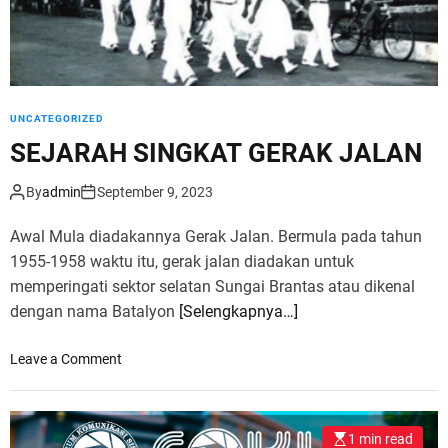
G
A
T
J
U
UNCATEGORIZED
A
SEJARAH SINGKAT GERAK JALAN
N
G
By
admin
September 9, 2023
K
E
Awal Mula diadakannya Gerak Jalan. Bermula pada tahun
M
E
1955-1958 waktu itu, gerak jalan diadakan untuk
R
memperingati sektor selatan Sungai Brantas atau dikenal
D
dengan nama Batalyon
[Selengkapnya…]
E
K
o
Leave a Comment
A
n
A
S
N
E
1 min read
J