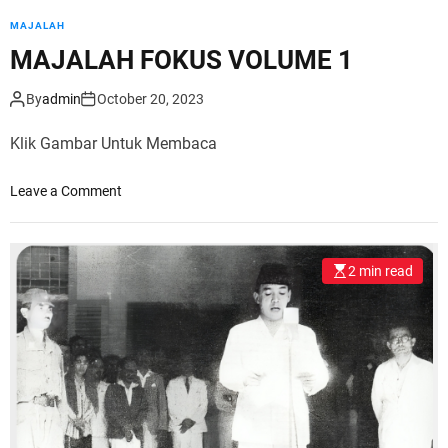
MAJALAH
MAJALAH FOKUS VOLUME 1
By
admin
October 20, 2023
Klik Gambar Untuk Membaca
o
Leave a Comment
n
M
A
2 min read
J
A
L
A
H
F
O
K