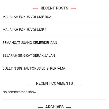
D
N
I
RECENT POSTS
G
MAJALAH FOKUS VOLUME DUA
I
T
A
MAJALAH FOKUS VOLUME 1
L
F
SEMANGAT JUANG KEMERDEKAAN
O
K
U
SEJARAH SINGKAT GERAK JALAN
S
E
BULETIN DIGITAL FOKUS EDISI PERTAMA
D
I
S
RECENT COMMENTS
I
No comments to show.
P
E
R
ARCHIVES
T