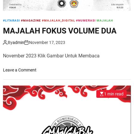
#LITARASI
#MAGAZINE
#MAJALAH_DIGITAL
#NUMERASI
MAJALAH
MAJALAH FOKUS VOLUME DUA
By
admin
November 17, 2023
November 2023 Klik Gambar Untuk Membaca
o
Leave a Comment
n
M
A
1 min read
J
A
L
A
H
F